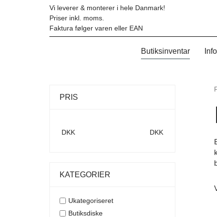
Hop
Vi leverer & monterer i hele Danmark!
til
Priser inkl. moms.
indholdet
Faktura følger varen eller EAN
Butiksinventar
Inf
PRIS
DKK
DKK
KATEGORIER
Ukategoriseret
Butiksdiske