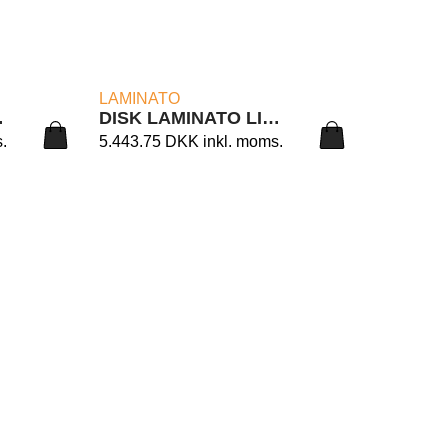
LÆS MERE
LAMINATO
 6/90
DISK LAMINATO LIGHT 6/90B
.
5.443.75
DKK
inkl. moms.