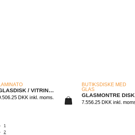
LÆS MERE
LÆS MERE
LAMINATO
BUTIKSDISKE MED
GLAS
GLASDISK / VITRINE LAMINATO 160/C1L
GLA
9.506.25
DKK
inkl. moms.
7.556.25
DKK
inkl. moms
1
2