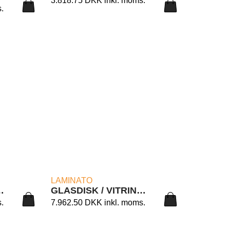
3.818.75
DKK
inkl. moms.
.
LÆS MERE
LAMINATO
LAMINATO 160/C1
GLASDISK / VITRINE LAMINATO 160/C1C
.
7.962.50
DKK
inkl. moms.