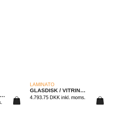
LÆS MERE
LAMINATO
GLASDISK / VITRINE LAMINATO 20/AC
SMONTRE DISK – L160/C1B CM. 125X46X90H.
4.793.75
DKK
inkl. moms.
.