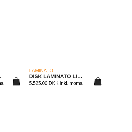
LÆS MERE
LAMINATO
2/120B
DISK LAMINATO LIGHT 12/90
ms.
5.525.00
DKK
inkl. moms.