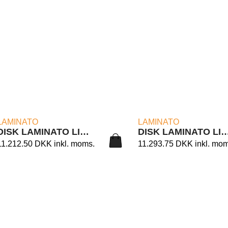
LÆS MERE
LÆS MERE
LAMINATO
LAMINATO
DISK LAMINATO LIGHT 12/105B
DISK LAMINATO LIGHT 1
11.212.50
DKK
inkl. moms.
11.293.75
DKK
inkl. mo