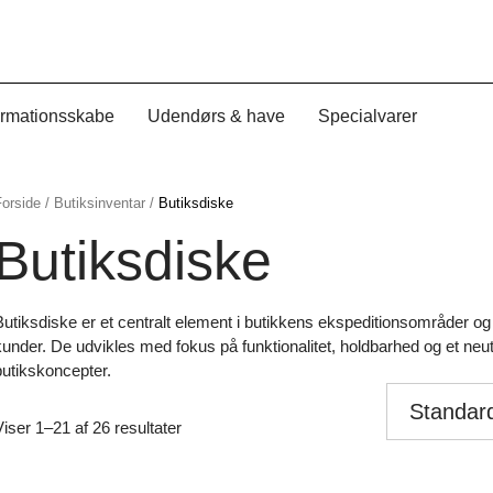
ormationsskabe
Udendørs & have
Specialvarer
Forside
/
Butiksinventar
/
Butiksdiske
Butiksdiske
Butiksdiske er et centralt element i butikkens ekspeditionsområder 
kunder. De udvikles med fokus på funktionalitet, holdbarhed og et neutr
butikskoncepter.
Viser 1–21 af 26 resultater