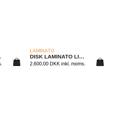
LÆS MERE
LAMINATO
 16/90
DISK LAMINATO LIGHT 4/90
.
2.600.00
DKK
inkl. moms.