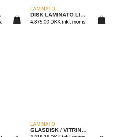
LÆS MERE
LAMINATO
 8/90
DISK LAMINATO LIGHT 8/90T
.
4.875.00
DKK
inkl. moms.
LÆS MERE
LAMINATO
GLASDISK / VITRINE LAMINATO 10/AC
LACK&WHITE 90/B