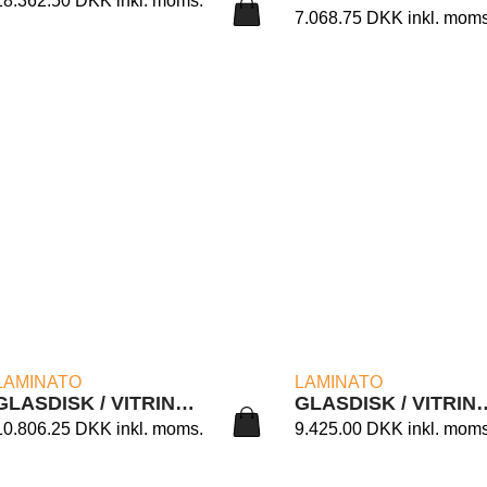
18.362.50
DKK
inkl. moms.
7.068.75
DKK
inkl. moms
LÆS MERE
LÆS MERE
LAMINATO
LAMINATO
GLASDISK / VITRINE LAMINATO 160/1L
GLASDISK / VITRINE 
10.806.25
DKK
inkl. moms.
9.425.00
DKK
inkl. moms