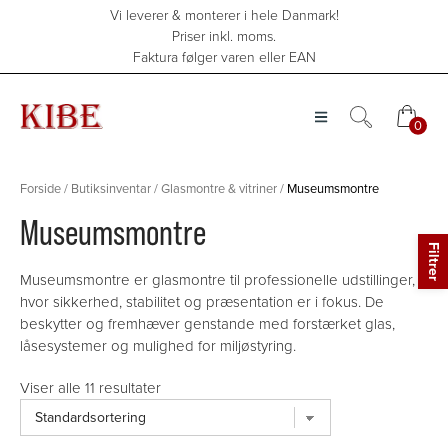
Hop
Vi leverer & monterer i hele Danmark!
til
Priser inkl. moms.
indholdet
Faktura følger varen eller EAN
0
0
Forside
/
Butiksinventar
/
Glasmontre & vitriner
/
Museumsmontre
Museumsmontre
Museumsmontre er glasmontre til professionelle udstillinger,
hvor sikkerhed, stabilitet og præsentation er i fokus. De
beskytter og fremhæver genstande med forstærket glas,
låsesystemer og mulighed for miljøstyring.
Viser alle 11 resultater