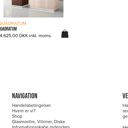
LÆS MERE
QUADRATUM
QUADRATUM
14.625.00
DKK
inkl. moms.
NAVIGATION
VE
Handelsbetingelser
Ha
Hvem er vi?
se
Shop
ge
Glasmontre, Vitriner, Diske
Informationsskabe indendørs
He