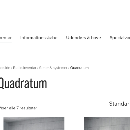
ventar
Informationsskabe
Udendørs & have
Specialva
orside
/
Butiksinventar
/
Serier & systemer
/
Quadratum
Quadratum
iser alle 7 resultater