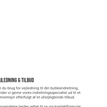
JLEDNING & TILBUD
r du brug for vejledning til din butiksindretning,
nder vi gerne vores indretningsspecialist ud til et
nnemsyn efterfulgt af et uforpligtende tilbud.
nvendelse bedes rettet til os via kontaktformular