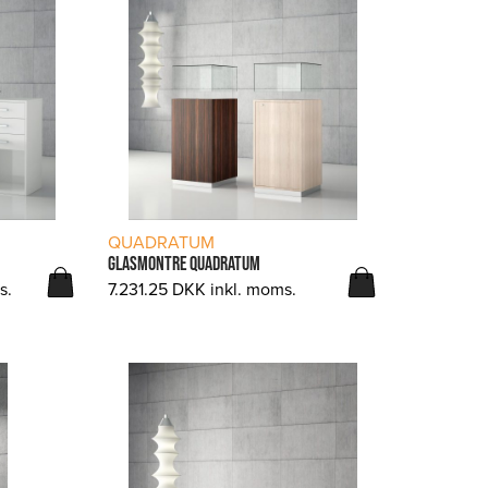
LÆS MERE
QUADRATUM
GLASMONTRE QUADRATUM
s.
7.231.25
DKK
inkl. moms.