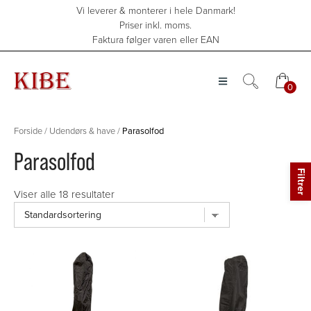
Hop
Vi leverer & monterer i hele Danmark!
til
Priser inkl. moms.
indholdet
Faktura følger varen eller EAN
0
0
Forside
/
Udendørs & have
/
Parasolfod
Parasolfod
Viser alle 18 resultater