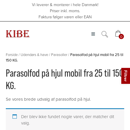
Hop
Vi leverer & monterer i hele Danmark!
til
Priser inkl. moms.
indholdet
Faktura følger varen eller EAN
0
0
Forside
/
Udendørs & have
/
Parasoller
/
Parasolfod på hjul mobil fra 25 til
150 KG.
Parasolfod på hjul mobil fra 25 til 150
KG.
Se vores brede udvalg af parasolfod på hjul.
Der blev ikke fundet nogle varer, der matcher dit
valg.