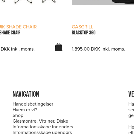
LÆS MERE
LÆS MERE
IK SHADE CHAIR
GASGRILL
 SHADE CHAIR
BLACKTOP 360
0
DKK
inkl. moms.
1.895.00
DKK
inkl. moms.
NAVIGATION
VE
Handelsbetingelser
Ha
Hvem er vi?
se
Shop
ge
Glasmontre, Vitriner, Diske
Informationsskabe indendørs
He
Informationsskabe udendørs
ell