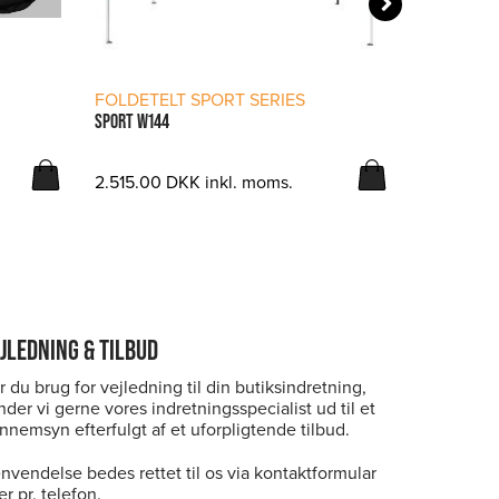
LÆS MERE
FOLDETELT SPORT SERIES
FOLDETEL
SPORT W144
SIDESTYKKE
2.515.00
DKK
inkl. moms.
1.595.99
JLEDNING & TILBUD
r du brug for vejledning til din butiksindretning,
nder vi gerne vores indretningsspecialist ud til et
nnemsyn efterfulgt af et uforpligtende tilbud.
nvendelse bedes rettet til os via kontaktformular
er pr. telefon.