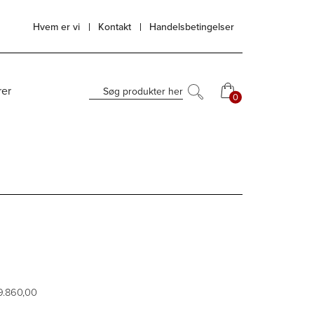
Hvem er vi
Kontakt
Handelsbetingelser
rer
Søg produkter her
0
0
 9.860,00