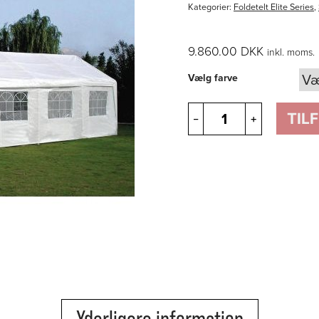
Kategorier:
Foldetelt Elite Series
,
9.860.00
DKK
inkl. moms.
Vælg farve
Elite
TIL
–
+
Series
E20b
antal