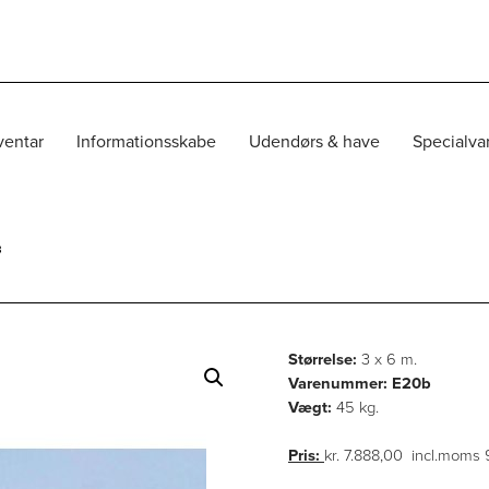
ventar
Informationsskabe
Udendørs & have
Specialva
B
Størrelse:
3 x 6 m.
Varenummer: E20b
Vægt:
45 kg.
Pris:
kr. 7.888,00 incl.moms