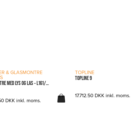
LÆS MERE
LÆS MERE
NER & GLASMONTRE
TOPLINE
YS
TOPLINE 9
GLASMONTRE MED LYS OG LÅS – L161/C3 CM. 182X46X188H.
17.712.50
DKK
inkl. moms.
.50
DKK
inkl. moms.