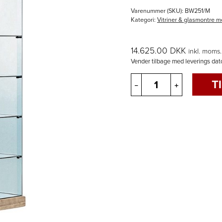
Varenummer (SKU):
BW251/M
Kategori:
Vitriner & glasmontre m
14.625.00
DKK
inkl. moms.
Vender tilbage med leverings dat
Glasmontre
T
–
+
-
BW251/M
cm.
93/44x43x200h.
antal