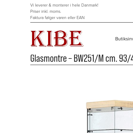
Hop
Vi leverer & monterer i hele Danmark!
til
Priser inkl. moms.
indholdet
Faktura følger varen eller EAN
Butiksin
FORSIDE
/
BUTIKSINVENTAR
/
GLASMONTRE & VITRINER
/
VITRINER & G
Glasmontre – BW251/M cm. 93/