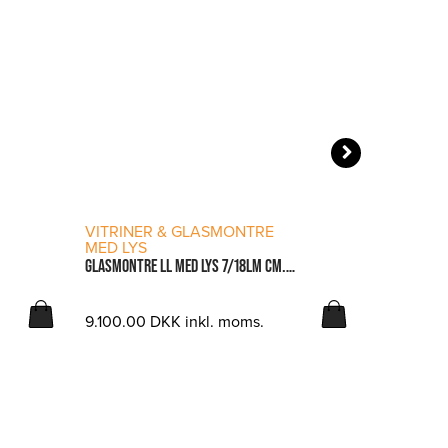
LÆS MERE
VITRINER & GLASMONTRE
VITRINE
MED LYS
MED LYS
GLASMONTRE LL MED LYS 7/18LM CM. 68X68X181H
9.100.00
DKK
inkl. moms.
8.693.75