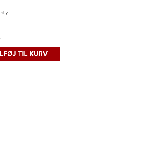
ed lys
o
ILFØJ TIL KURV