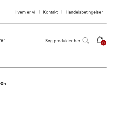
Hvem er vi
Kontakt
Handelsbetingelser
rer
Søg produkter her
0
0
00h