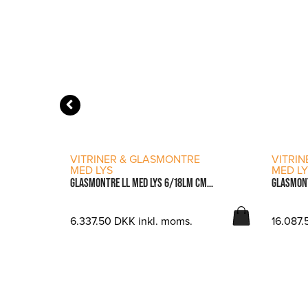
LÆS MERE
VITRINER & GLASMONTRE
VITRI
MED LYS
MED L
GLASMONTRE – TL 209/OB CM. 96X56X87H.
GLASMONTRE LL MED LYS 6/18LM CM. 60X40X181H
6.337.50
DKK
inkl. moms.
16.087