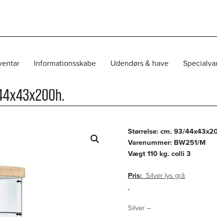
ventar
Informationsskabe
Udendørs & have
Specialva
LASMONTRE MED LYS
/
GLASMONTRE – BW251/M CM. 93/44X43X200H.
44x43x200h.
Størrelse: cm. 93/44x43x2
Varenummer: BW251/M
Vægt 110 kg. colli 3
Pris:
Silver lys grå
Silver –