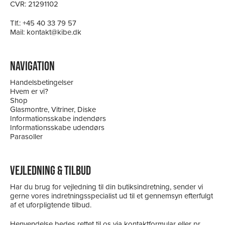
CVR: 21291102
Tlf.:
+45 40 33 79 57
Mail:
kontakt@kibe.dk
NAVIGATION
Handelsbetingelser
Hvem er vi?
Shop
Glasmontre, Vitriner, Diske
Informationsskabe indendørs
Informationsskabe udendørs
Parasoller
VEJLEDNING & TILBUD
Har du brug for vejledning til din butiksindretning, sender vi
gerne vores indretningsspecialist ud til et gennemsyn efterfulgt
af et uforpligtende tilbud.
Henvendelse bedes rettet til os via kontaktformular eller pr.