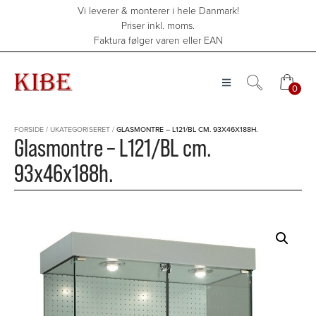
Hop
Vi leverer & monterer i hele Danmark!
til
Priser inkl. moms.
indholdet
Faktura følger varen eller EAN
0
0
FORSIDE
/
UKATEGORISERET
/
GLASMONTRE – L121/BL CM. 93X46X188H.
Glasmontre – L121/BL cm.
93x46x188h.