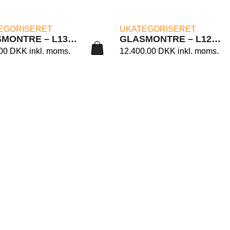
LÆS MERE
LÆS MERE
EGORISERET
UKATEGORISERET
GLASMONTRE – L130/CC CM. 73X46X180H.
GLASMONTRE – L121/BS CM. 93X46X188H.
.00
DKK
inkl. moms.
12.400.00
DKK
inkl. moms.