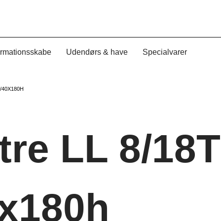
ormationsskabe
Udendørs & have
Specialvarer
/40X180H
re LL 8/18T
0x180h