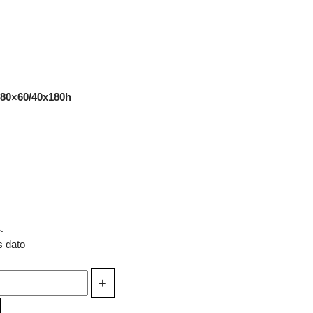
 80×60/40x180h
.
s dato
+