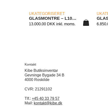
LÆS MERE
UKATEGORISERET
UKAT
GLASMONTRE – L100/CS CM. 73X46X180H.
13.000.00
DKK
inkl. moms.
6.850
Kontakt
Kibe Butiksinventar
Gevninge Bygade 34 B
4000 Roskilde
CVR: 21291102
Tlf.:
+45 40 33 79 57
Mail:
kontakt@kibe.dk