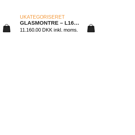
LÆS MERE
UKATEGORISERET
GLASMONTRE – L160/C2 CM. 182X46X140H.
11.160.00
DKK
inkl. moms.