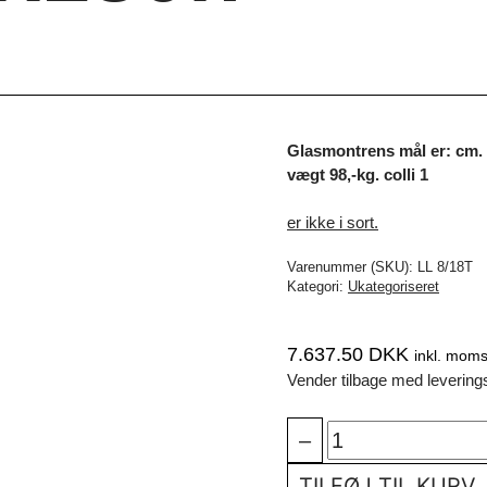
Glasmontrens mål er: cm.
vægt 98,-kg. colli 1
er ikke i sort.
Varenummer (SKU):
LL 8/18T
Kategori:
Ukategoriseret
7.637.50
DKK
inkl. moms
Vender tilbage med levering
Glasmontre
–
LL
8/18T
TILFØJ TIL KURV