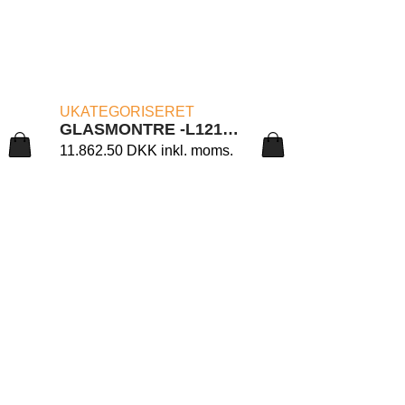
LÆS MERE
UKATEGORISERET
GLASMONTRE -L121/CS CM. 73X46X188H.
11.862.50
DKK
inkl. moms.