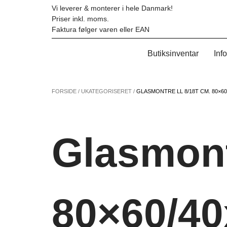
Hop
Vi leverer & monterer i hele Danmark!
til
Priser inkl. moms.
indholdet
Faktura følger varen eller EAN
Butiksinventar
Inf
FORSIDE
/
UKATEGORISERET
/
GLASMONTRE LL 8/18T CM. 80×60
Glasmont
80×60/4