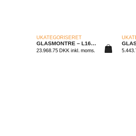
LÆS MERE
UKATEGORISERET
UKAT
GLASMONTRE – L160/CM CM. 182X46X180H.
23.968.75
DKK
inkl. moms.
5.443