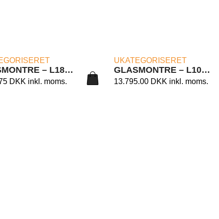
LÆS MERE
LÆS MERE
EGORISERET
UKATEGORISERET
GLASMONTRE – L180/E1S CM. 53X46X140H.
GLASMONTRE – L101/CS CM. 73X46X188H.
.75
DKK
inkl. moms.
13.795.00
DKK
inkl. moms.