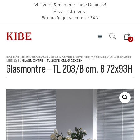
Hop
Vi leverer & monterer i hele Danmark!
til
Priser inkl. moms.
indholdet
Faktura følger varen eller EAN
0
0
FORSIDE
/
BUTIKSINVENTAR
/
GLASMONTRE & VITRINER
/
VITRINER & GLASMONTRE
MED LYS
/
GLASMONTRE – TL 203/B CM. Ø 72X93H
Glasmontre – TL 203/B cm. Ø 72x93H