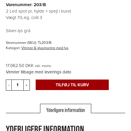
Varenummer: 203/B
2 Led spot pr, hylde + spejl i bund
Vægt 70,-kg. colli 3
Silver-lys grå
Varenummer (SKU):
TL203/B
Kategori:
Vitriner & glasmontre med lys
17.062.50
DKK
inkl. moms.
Vender tilbage med leverings dato
Glasmontre
TILFØJ TIL KURV
–
+
-
TL
203/B
cm.
Yderligere information
Ø
72x93H
antal
YDERLIGERE INFORMATION