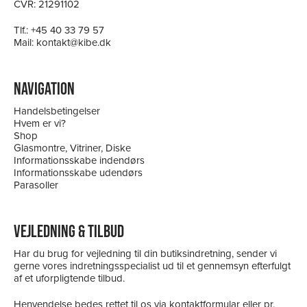
CVR: 21291102
Tlf.:
+45 40 33 79 57
Mail:
kontakt@kibe.dk
NAVIGATION
Handelsbetingelser
Hvem er vi?
Shop
Glasmontre, Vitriner, Diske
Informationsskabe indendørs
Informationsskabe udendørs
Parasoller
VEJLEDNING & TILBUD
Har du brug for vejledning til din butiksindretning, sender vi
gerne vores indretningsspecialist ud til et gennemsyn efterfulgt
af et uforpligtende tilbud.
Henvendelse bedes rettet til os via kontaktformular eller pr.