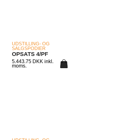
LÆS MERE
UDSTILLING- OG
SALGSPODIER
OPSATS 4/PF
5.443.75
DKK
inkl.
moms.
LÆS MERE