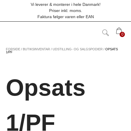
Hop
Vi leverer & monterer i hele Danmark!
til
Priser inkl. moms.
indholdet
Faktura følger varen eller EAN
0
0
FORSIDE
/
BUTIKSINVENTAR
/
UDSTILLING- OG SALGSPODIER
/
OPSATS
1/PF
Opsats
1/PF