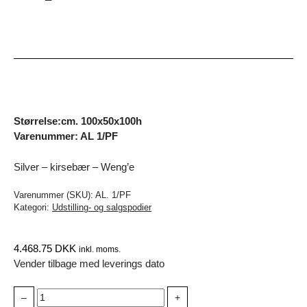
Størrelse:cm. 100x50x100h
Varenummer: AL 1/PF
Silver – kirsebær – Weng’e
Varenummer (SKU):
AL. 1/PF
Kategori:
Udstilling- og salgspodier
4.468.75
DKK
inkl. moms.
Vender tilbage med leverings dato
Opsats
–
+